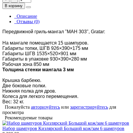
В корзину
Описание
Отзывы (0)
Передвижной гриль-мангал "МАН 303", Gratar:
На мангале помещается 15 шампуров.
Габариты топки, ШГВ 926×390×175 мм
Габариты ШГВ 1535×520×901 мм
Габариты в упаковке 930×390×280 мм
Рабочая зона 850 мм
Толщина стенки мангала 3 мм
Крышка барбекю.
Две боковые полки.
Нижняя полка для дров.
Колеса для легкого перемещения.
Вес: 32 кг.
Пожалуйста
авторизуйтесь
или
зарегистрируйтесь
для
просмотра
Рекомендуемые товары
Набор шампуров Кизлярский Большой кож/зам 6 шампуров