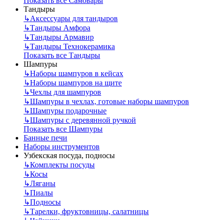
Показать все Самовары
Тандыры
↳
Аксессуары для тандыров
↳
Тандыры Амфора
↳
Тандыры Армавир
↳
Тандыры Технокерамика
Показать все Тандыры
Шампуры
↳
Наборы шампуров в кейсах
↳
Наборы шампуров на щите
↳
Чехлы для шампуров
↳
Шампуры в чехлах, готовые наборы шампуров
↳
Шампуры подарочные
↳
Шампуры с деревянной ручкой
Показать все Шампуры
Банные печи
Наборы инструментов
Узбекская посуда, подносы
↳
Комплекты посуды
↳
Косы
↳
Ляганы
↳
Пиалы
↳
Подносы
↳
Тарелки, фруктовницы, салатницы