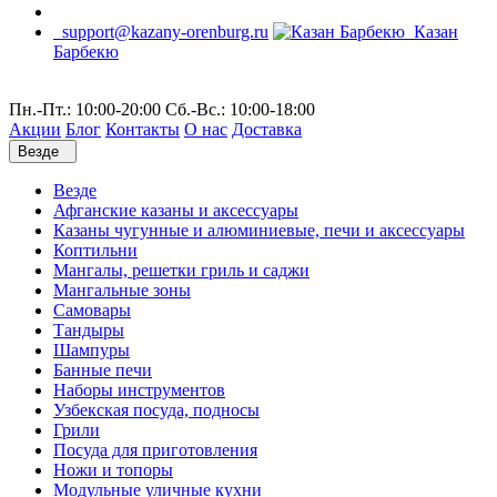
support@kazany-orenburg.ru
Казан
Барбекю
Пн.-Пт.: 10:00-20:00 Сб.-Вс.: 10:00-18:00
Акции
Блог
Контакты
О нас
Доставка
Везде
Везде
Афганские казаны и аксессуары
Казаны чугунные и алюминиевые, печи и аксессуары
Коптильни
Мангалы, решетки гриль и саджи
Мангальные зоны
Самовары
Тандыры
Шампуры
Банные печи
Наборы инструментов
Узбекская посуда, подносы
Грили
Посуда для приготовления
Ножи и топоры
Модульные уличные кухни