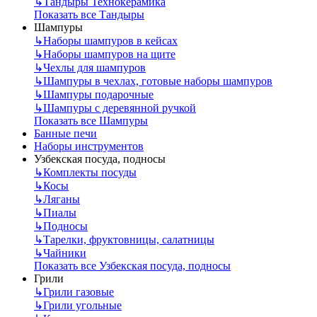
↳
Тандыры Технокерамика
Показать все Тандыры
Шампуры
↳
Наборы шампуров в кейсах
↳
Наборы шампуров на щите
↳
Чехлы для шампуров
↳
Шампуры в чехлах, готовые наборы шампуров
↳
Шампуры подарочные
↳
Шампуры с деревянной ручкой
Показать все Шампуры
Банные печи
Наборы инструментов
Узбекская посуда, подносы
↳
Комплекты посуды
↳
Косы
↳
Ляганы
↳
Пиалы
↳
Подносы
↳
Тарелки, фруктовницы, салатницы
↳
Чайники
Показать все Узбекская посуда, подносы
Грили
↳
Грили газовые
↳
Грили угольные