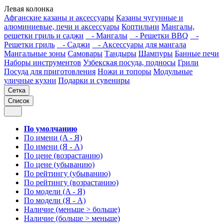
Левая колонка
Афганские казаны и аксессуары
Казаны чугунные и
алюминиевые, печи и аксессуары
Коптильни
Мангалы,
решетки гриль и саджи
- Мангалы
- Решетки BBQ
-
Решетки гриль
- Саджи
- Аксессуары для мангала
Мангальные зоны
Самовары
Тандыры
Шампуры
Банные печи
Наборы инструментов
Узбекская посуда, подносы
Грили
Посуда для приготовления
Ножи и топоры
Модульные
уличные кухни
Подарки и сувениры
Сетка
Список
По умолчанию
По имени (A - Я)
По имени (Я - A)
По цене (возрастанию)
По цене (убыванию)
По рейтингу (убыванию)
По рейтингу (возрастанию)
По модели (A - Я)
По модели (Я - A)
Наличие (меньше > больше)
Наличие (больше > меньше)