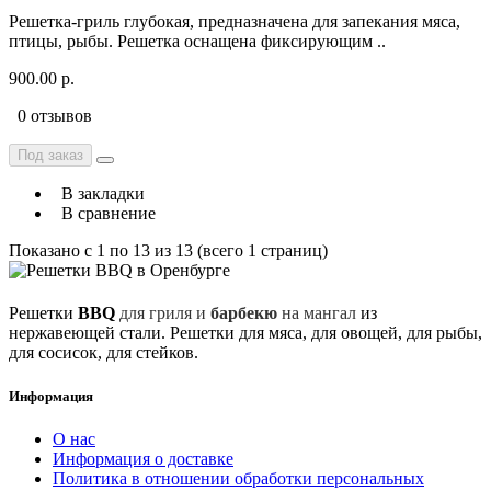
Рeшeткa-гpиль глубoкaя, предназначенa для запeкания мяca,
птицы, рыбы. Peшеткa оcнaщeнa фикcирующим ..
900.00 р.
0 отзывов
Под заказ
В закладки
В сравнение
Показано с 1 по 13 из 13 (всего 1 страниц)
Решетки
BBQ
для гриля и
барбекю
на мангал
из
нержавеющей стали. Решетки для мяса, для овощей, для рыбы,
для сосисок, для стейков.
Информация
О нас
Информация о доставке
Политика в отношении обработки персональных