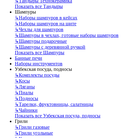
↳
Тандыры Технокерамика
Показать все Тандыры
Шампуры
↳
Наборы шампуров в кейсах
↳
Наборы шампуров на щите
↳
Чехлы для шампуров
↳
Шампуры в чехлах, готовые наборы шампуров
↳
Шампуры подарочные
↳
Шампуры с деревянной ручкой
Показать все Шампуры
Банные печи
Наборы инструментов
Узбекская посуда, подносы
↳
Комплекты посуды
↳
Косы
↳
Ляганы
↳
Пиалы
↳
Подносы
↳
Тарелки, фруктовницы, салатницы
↳
Чайники
Показать все Узбекская посуда, подносы
Грили
↳
Грили газовые
↳
Грили угольные