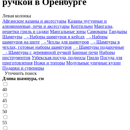
ручкой в Оренбурге
Левая колонка
Афганские казаны и аксессуары
Казаны чугунные и
алюминиевые, печи и аксессуары
Коптильни
Мангалы,
решетки гриль и саджи
Мангальные зоны
Самовары
Тандыры
Шампуры
- Наборы шампуров в кейсах
- Наборы
шампуров на щите
- Чехлы для шампуров
- Шампуры в
чехлах, готовые наборы шампуров
- Шампуры подарочные
- Шампуры с деревянной ручкой
Банные печи
Наборы
инструментов
Узбекская посуда, подносы
Грили
Посуда для
приготовления
Ножи и топоры
Модульные уличные кухни
Подарки и сувениры
Уточнить поиск
Длина шампура, см
40
45
50
55