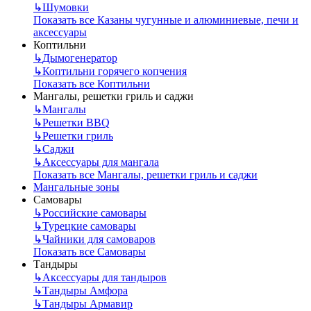
↳
Шумовки
Показать все Казаны чугунные и алюминиевые, печи и
аксессуары
Коптильни
↳
Дымогенератор
↳
Коптильни горячего копчения
Показать все Коптильни
Мангалы, решетки гриль и саджи
↳
Мангалы
↳
Решетки BBQ
↳
Решетки гриль
↳
Саджи
↳
Аксессуары для мангала
Показать все Мангалы, решетки гриль и саджи
Мангальные зоны
Самовары
↳
Российские самовары
↳
Турецкие самовары
↳
Чайники для самоваров
Показать все Самовары
Тандыры
↳
Аксессуары для тандыров
↳
Тандыры Амфора
↳
Тандыры Армавир