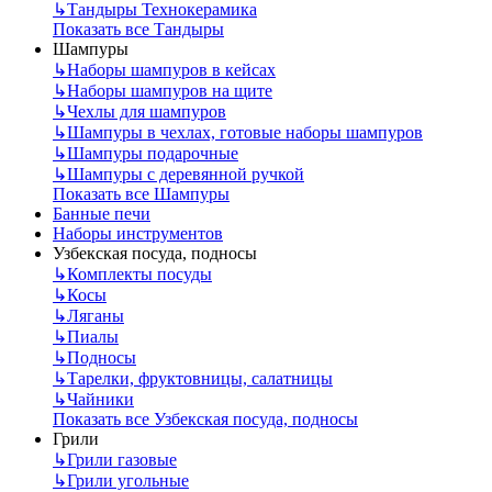
↳
Тандыры Технокерамика
Показать все Тандыры
Шампуры
↳
Наборы шампуров в кейсах
↳
Наборы шампуров на щите
↳
Чехлы для шампуров
↳
Шампуры в чехлах, готовые наборы шампуров
↳
Шампуры подарочные
↳
Шампуры с деревянной ручкой
Показать все Шампуры
Банные печи
Наборы инструментов
Узбекская посуда, подносы
↳
Комплекты посуды
↳
Косы
↳
Ляганы
↳
Пиалы
↳
Подносы
↳
Тарелки, фруктовницы, салатницы
↳
Чайники
Показать все Узбекская посуда, подносы
Грили
↳
Грили газовые
↳
Грили угольные